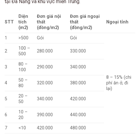
tại Đà Nẵng và khu vực miền Trung.
Diện
Đơn giá nội
Đơn giá ngoại
STT
tích
thất
thất
Ngoại tỉnh
(m2)
(đồng/m2)
(đồng/m2)
1
>500
Gói
Gói
100 –
2
280.000
330.000
500
80 –
3
290.000
340.000
100
8 – 15% (chi
50 –
4
320.000
380.000
phí ăn ở, đi
80
lại)
20 –
5
340.000
420.000
50
10 –
6
390.000
440.000
20
7
<10
420.000
480.000