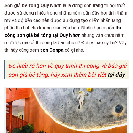
Sơn giả bê tông Quy Nhơn
là là dòng sơn trang trí nội thất
được sử dụng nhiều trong những năm gần đây bởi tính thẩm
mỹ và độ bền cao nên được sử dụng tạo điểm nhấn tăng
phần thu hút cho không gian của bạn. Nhiều bạn muốn
thi
công sơn giả bê tông tại Quy Nhơn
nhưng vẫn chưa nắm
rõ được giá cả thi công là bao nhiêu? Đơn vị nào uy tín? Vậy
thì hãy cùng xem
sơn Conpa
có gì nha.
Để hiểu rõ hơn về quy trình thi công và báo giá
sơn giả bê tông, hãy xem thêm bài viết
tại đây