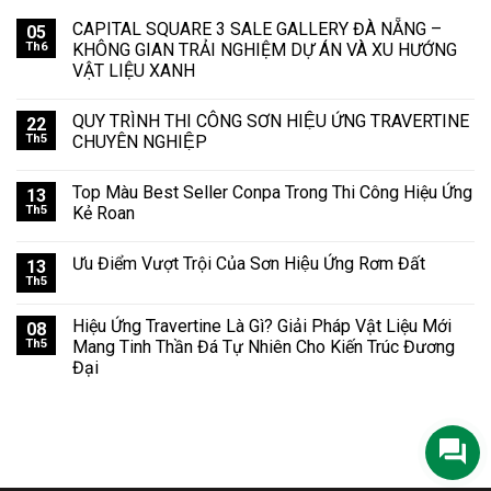
CAPITAL SQUARE 3 SALE GALLERY ĐÀ NẴNG –
05
Th6
KHÔNG GIAN TRẢI NGHIỆM DỰ ÁN VÀ XU HƯỚNG
VẬT LIỆU XANH
QUY TRÌNH THI CÔNG SƠN HIỆU ỨNG TRAVERTINE
22
Th5
CHUYÊN NGHIỆP
Top Màu Best Seller Conpa Trong Thi Công Hiệu Ứng
13
Th5
Kẻ Roan
Ưu Điểm Vượt Trội Của Sơn Hiệu Ứng Rơm Đất
13
Th5
Hiệu Ứng Travertine Là Gì? Giải Pháp Vật Liệu Mới
08
Th5
Mang Tinh Thần Đá Tự Nhiên Cho Kiến Trúc Đương
Đại