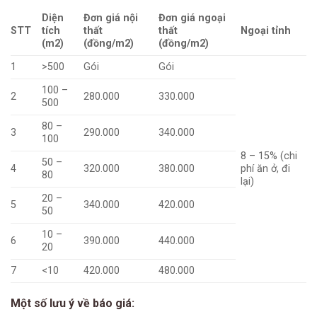
Diện
Đơn giá nội
Đơn giá ngoại
STT
tích
thất
thất
Ngoại tỉnh
(m2)
(đồng/m2)
(đồng/m2)
1
>500
Gói
Gói
100 –
2
280.000
330.000
500
80 –
3
290.000
340.000
100
8 – 15% (chi
50 –
4
320.000
380.000
phí ăn ở, đi
80
lại)
20 –
5
340.000
420.000
50
10 –
6
390.000
440.000
20
7
<10
420.000
480.000
Một số lưu ý về báo giá: