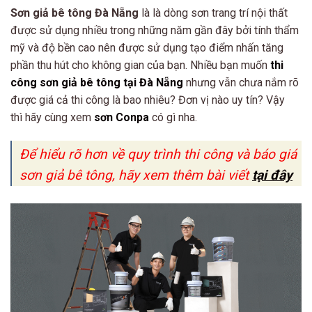
Sơn giả bê tông Đà Nẵng
là là dòng sơn trang trí nội thất
được sử dụng nhiều trong những năm gần đây bởi tính thẩm
mỹ và độ bền cao nên được sử dụng tạo điểm nhấn tăng
phần thu hút cho không gian của bạn. Nhiều bạn muốn
thi
công sơn giả bê tông tại Đà Nẵng
nhưng vẫn chưa nắm rõ
được giá cả thi công là bao nhiêu? Đơn vị nào uy tín? Vậy
thì hãy cùng xem
sơn Conpa
có gì nha.
Để hiểu rõ hơn về quy trình thi công và báo giá
sơn giả bê tông, hãy xem thêm bài viết
tại đây