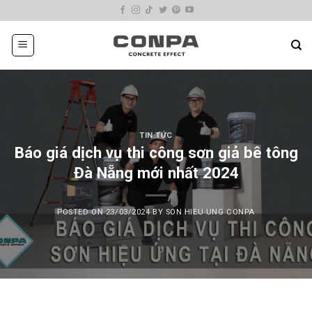
Skip
to
content
TIN TỨC
Báo giá dịch vụ thi công sơn giả bê tông
Đà Nẵng mới nhất 2024
POSTED ON
23/03/2024
BY
SON HIEU UNG CONPA