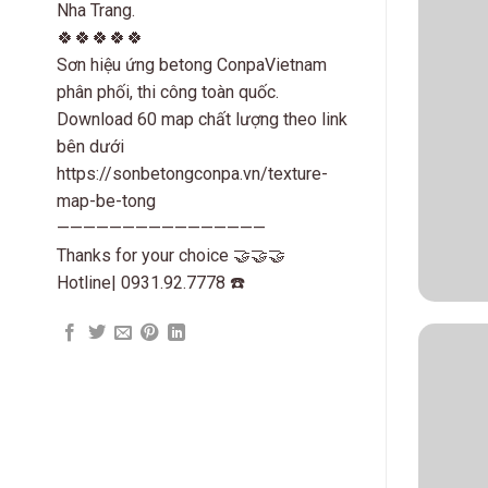
Nha Trang.
🍀🍀🍀🍀🍀
Sơn hiệu ứng betong ConpaVietnam
phân phối, thi công toàn quốc.
Download 60 map chất lượng theo link
bên dưới
https://sonbetongconpa.vn/texture-
map-be-tong
————————————————
Thanks for your choice 🤝🤝🤝
Hotline| 0931.92.7778 ☎️