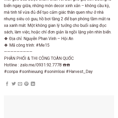
biển ngay giữa, những món decor xinh xắn – không cầu kỳ,
mà tinh tế vừa đủ để tạo cảm giác thân quen như ở nhà
nhưng siêu có guu, hồ bơi tầng 2 để bạn phóng tầm mắt ra
xa xanh mát. Một không gian lý tưởng cho buổi sáng đọc
sách, làm việc, hoặc chỉ đơn giản là ngồi lặng yên nhìn biển.
🍀 Địa chỉ: Nguyễn Phan Vinh – Hội An
🍀 Mã công trình: #Me15
—————————
PHÂN PHỐI & THI CÔNG TOÀN QUỐC
Hotline : zalo.me/0931.92.7778 ☎️☎️
#conpa #sonhieuung #sonimloai #Harvest_Day