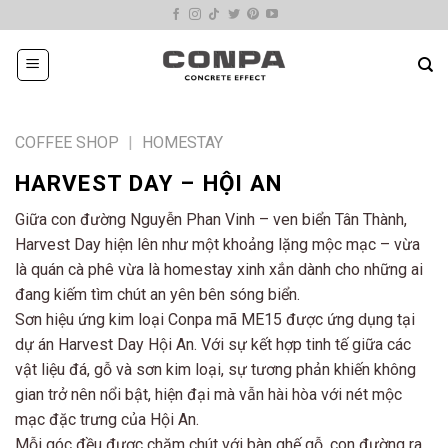
Skip
to
content
COFFEE SHOP
|
HOMESTAY
HARVEST DAY – HỘI AN
Giữa con đường Nguyễn Phan Vinh – ven biển Tân Thành,
Harvest Day hiện lên như một khoảng lặng mộc mạc – vừa
là quán cà phê vừa là homestay xinh xắn dành cho những ai
đang kiếm tìm chút an yên bên sóng biển.
Sơn hiệu ứng kim loại Conpa mã ME15 được ứng dụng tại
dự án Harvest Day Hội An. Với sự kết hợp tinh tế giữa các
vật liệu đá, gỗ và sơn kim loại, sự tương phản khiến không
gian trở nên nổi bật, hiện đại mà vẫn hài hòa với nét mộc
mạc đặc trưng của Hội An.
Mỗi góc đều được chăm chút với bàn ghế gỗ, con đường ra