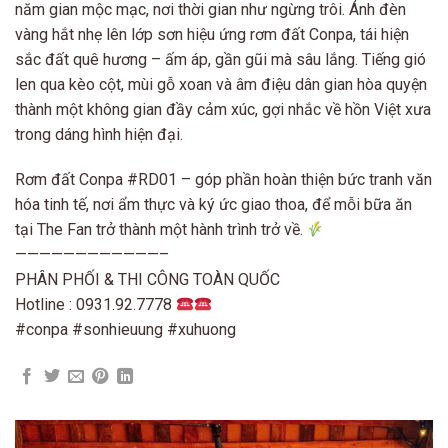
năm gian mộc mạc, nơi thời gian như ngừng trôi. Ánh đèn
vàng hắt nhẹ lên lớp sơn hiệu ứng rơm đất Conpa, tái hiện
sắc đất quê hương – ấm áp, gần gũi mà sâu lắng. Tiếng gió
len qua kèo cột, mùi gỗ xoan và âm điệu dân gian hòa quyện
thành một không gian đầy cảm xúc, gợi nhắc về hồn Việt xưa
trong dáng hình hiện đại.
Rơm đất Conpa #RD01 – góp phần hoàn thiện bức tranh văn
hóa tinh tế, nơi ẩm thực và ký ức giao thoa, để mỗi bữa ăn
tại The Fan trở thành một hành trình trở về.
————————————–
PHÂN PHỐI & THI CÔNG TOÀN QUỐC
Hotline : 0931.92.7778
#conpa #sonhieuung #xuhuong