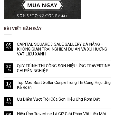
BÀI VIẾT GẦN ĐÂY
CAPITAL SQUARE 3 SALE GALLERY ĐÀ NẴNG –
05
Th6
KHÔNG GIAN TRẢI NGHIỆM DỰ ÁN VÀ XU HƯỚNG
VẬT LIỆU XANH
QUY TRÌNH THI CÔNG SƠN HIỆU ỨNG TRAVERTINE
22
Th5
CHUYÊN NGHIỆP
Top Màu Best Seller Conpa Trong Thi Công Hiệu Ứng
13
Th5
Kẻ Roan
Ưu Điểm Vượt Trội Của Sơn Hiệu Ứng Rơm Đất
13
Th5
Hiệu Ứng Travertine Là Gì? Giải Pháp Vật Liệu Mới
08