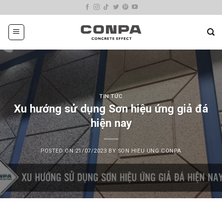
Skip
to
content
TIN TỨC
Xu hướng sử dụng Sơn hiệu ứng giả đá
hiện nay
POSTED ON
21/07/2023
BY
SON HIEU UNG CONPA