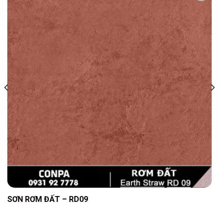
Add to
wishlist
SƠN RƠM ĐẤT – RD09