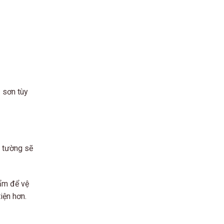
ụ sơn tùy
c tường sẽ
 ẩm để vệ
iện hơn.