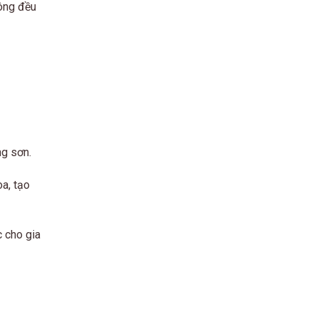
hông đều
ng sơn.
òa, tạo
 cho gia