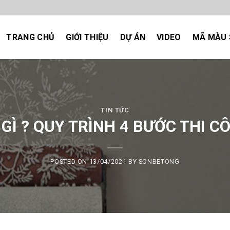
TRANG CHỦ
GIỚI THIỆU
DỰ ÁN
VIDEO
MÃ MÀU 
TIN TỨC
GÌ ? QUY TRÌNH 4 BƯỚC THI 
POSTED ON
13/04/2021
BY
SONBETONG