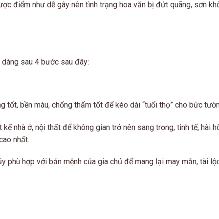
hược điểm như dễ gây nên tình trạng hoa văn bị đứt quãng, sơn k
 dàng sau 4 bước sau đây:
g tốt, bền màu, chống thấm tốt để kéo dài “tuổi thọ” cho bức tườ
 kế nhà ở, nội thất để không gian trở nên sang trọng, tinh tế, hài h
cao nhất.
y phù hợp với bản mệnh của gia chủ để mang lại may mắn, tài lộc