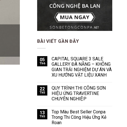
BÀI VIẾT GẦN ĐÂY
CAPITAL SQUARE 3 SALE
05
Th6
GALLERY ĐÀ NẴNG – KHÔNG
GIAN TRẢI NGHIỆM DỰ ÁN VÀ
XU HƯỚNG VẬT LIỆU XANH
QUY TRÌNH THI CÔNG SƠN
22
Th5
HIỆU ỨNG TRAVERTINE
CHUYÊN NGHIỆP
Top Màu Best Seller Conpa
13
Th5
Trong Thi Công Hiệu Ứng Kẻ
Roan