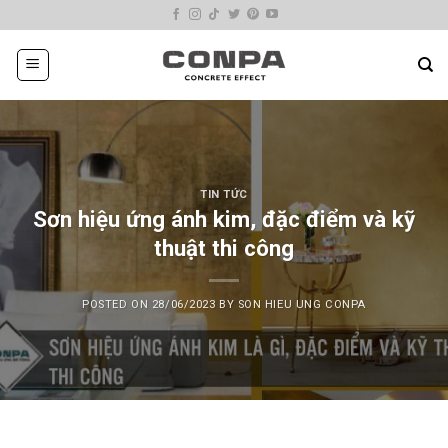
Skip
to
content
TIN TỨC
Sơn hiệu ứng ánh kim, đặc điểm và kỹ
thuật thi công
POSTED ON
28/06/2023
BY
SON HIEU UNG CONPA