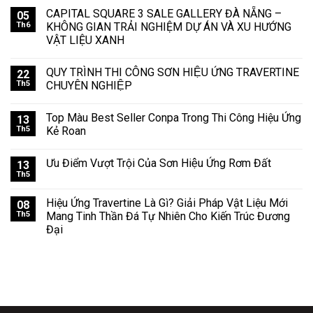
CAPITAL SQUARE 3 SALE GALLERY ĐÀ NẴNG –
05
Th6
KHÔNG GIAN TRẢI NGHIỆM DỰ ÁN VÀ XU HƯỚNG
VẬT LIỆU XANH
QUY TRÌNH THI CÔNG SƠN HIỆU ỨNG TRAVERTINE
22
Th5
CHUYÊN NGHIỆP
Top Màu Best Seller Conpa Trong Thi Công Hiệu Ứng
13
Th5
Kẻ Roan
Ưu Điểm Vượt Trội Của Sơn Hiệu Ứng Rơm Đất
13
Th5
Hiệu Ứng Travertine Là Gì? Giải Pháp Vật Liệu Mới
08
Th5
Mang Tinh Thần Đá Tự Nhiên Cho Kiến Trúc Đương
Đại