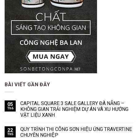
BÀI VIẾT GẦN ĐÂY
CAPITAL SQUARE 3 SALE GALLERY ĐÀ NẴNG –
05
Th6
KHÔNG GIAN TRẢI NGHIỆM DỰ ÁN VÀ XU HƯỚNG
VẬT LIỆU XANH
QUY TRÌNH THI CÔNG SƠN HIỆU ỨNG TRAVERTINE
22
Th5
CHUYÊN NGHIỆP