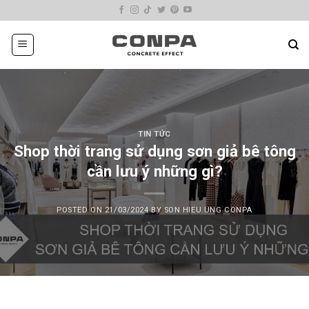
Skip
to
content
TIN TỨC
Shop thời trang sử dụng sơn giả bê tông
cần lưu ý những gì?
POSTED ON
21/03/2024
BY
SON HIEU UNG CONPA