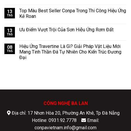
Top Màu Best Seller Conpa Trong Thi Công Hiệu Ứng
13
Th5
Kẻ Roan
Ưu Điểm Vượt Trội Của Sơn Hiệu Ứng Rơm Đất
13
Th5
Hiệu Ứng Travertine Là Gì? Giải Pháp Vật Liệu Mới
08
Th5
Mang Tinh Thần Đá Tự Nhiên Cho Kiến Trúc Đương
Đại
CÔNG NGHỆ BA LAN
Địa chỉ: 17 Nhơn Hòa 20, Phường An Khê, Tp Đà Nẵng
Hotline: 0931.92.7778
Email:
conpavietnam.info@gmail.com