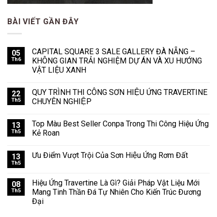
BÀI VIẾT GẦN ĐÂY
CAPITAL SQUARE 3 SALE GALLERY ĐÀ NẴNG –
05
Th6
KHÔNG GIAN TRẢI NGHIỆM DỰ ÁN VÀ XU HƯỚNG
VẬT LIỆU XANH
QUY TRÌNH THI CÔNG SƠN HIỆU ỨNG TRAVERTINE
22
Th5
CHUYÊN NGHIỆP
Top Màu Best Seller Conpa Trong Thi Công Hiệu Ứng
13
Th5
Kẻ Roan
Ưu Điểm Vượt Trội Của Sơn Hiệu Ứng Rơm Đất
13
Th5
Hiệu Ứng Travertine Là Gì? Giải Pháp Vật Liệu Mới
08
Th5
Mang Tinh Thần Đá Tự Nhiên Cho Kiến Trúc Đương
Đại