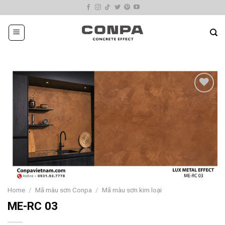
Skip
to
content
Add
to
wishlist
Home
/
Mã màu sơn Conpa
/
Mã màu sơn kim loại
ME-RC 03