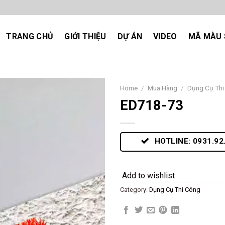
TRANG CHỦ
GIỚI THIỆU
DỰ ÁN
VIDEO
MÃ MÀU 
Home
/
Mua Hàng
/
Dụng Cụ Thi
ED718-73
Add
to
wishlist
HOTLINE: 0931.92
Add to wishlist
Category:
Dụng Cụ Thi Công