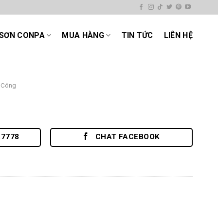
SƠN CONPA
MUA HÀNG
TIN TỨC
LIÊN HỆ
 Công
.7778
CHAT FACEBOOK