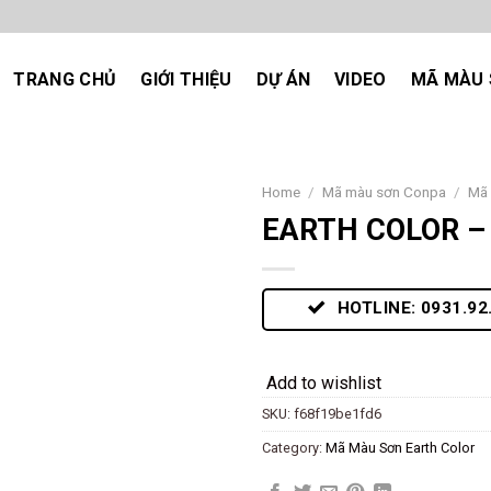
TRANG CHỦ
GIỚI THIỆU
DỰ ÁN
VIDEO
MÃ MÀU 
Home
/
Mã màu sơn Conpa
/
Mã 
EARTH COLOR –
Add
to
wishlist
HOTLINE: 0931.92
Add to wishlist
SKU:
f68f19be1fd6
Category:
Mã Màu Sơn Earth Color