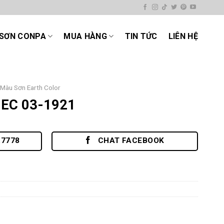
SƠN CONPA
MUA HÀNG
TIN TỨC
LIÊN HỆ
Màu Sơn Earth Color
 EC 03-1921
.7778
CHAT FACEBOOK