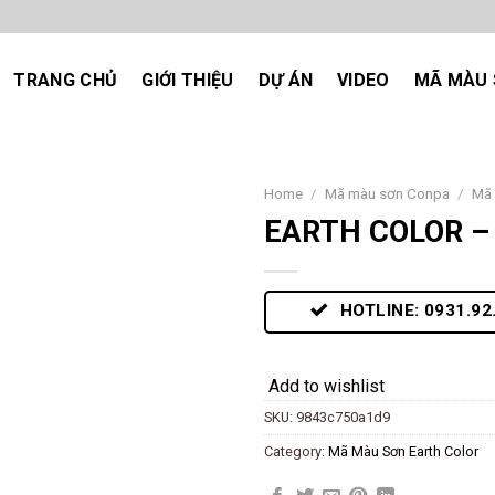
TRANG CHỦ
GIỚI THIỆU
DỰ ÁN
VIDEO
MÃ MÀU 
Home
/
Mã màu sơn Conpa
/
Mã 
EARTH COLOR – 
Add
to
wishlist
HOTLINE: 0931.92
Add to wishlist
SKU:
9843c750a1d9
Category:
Mã Màu Sơn Earth Color