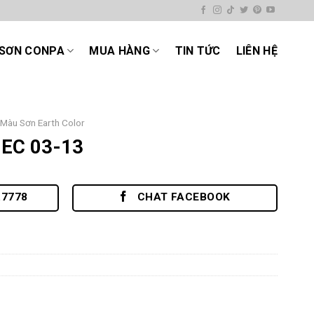
SƠN CONPA
MUA HÀNG
TIN TỨC
LIÊN HỆ
Màu Sơn Earth Color
EC 03-13
.7778
CHAT FACEBOOK