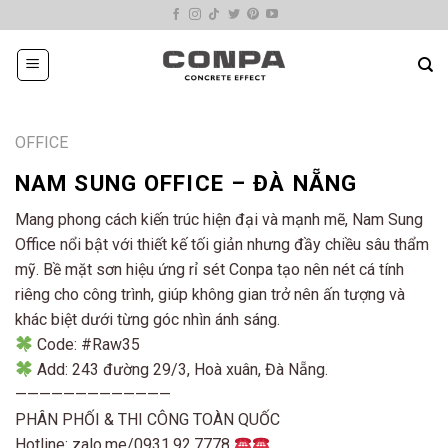
Skip
to
content
OFFICE
NAM SUNG OFFICE – ĐÀ NẴNG
Mang phong cách kiến trúc hiện đại và mạnh mẽ, Nam Sung
Office nổi bật với thiết kế tối giản nhưng đầy chiều sâu thẩm
mỹ. Bề mặt sơn hiệu ứng rỉ sét Conpa tạo nên nét cá tính
riêng cho công trình, giúp không gian trở nên ấn tượng và
khác biệt dưới từng góc nhìn ánh sáng.
Code: #Raw35
Add: 243 đường 29/3, Hoà xuân, Đà Nẵng.
—————————————
PHÂN PHỐI & THI CÔNG TOÀN QUỐC
Hotline: zalo.me/0931.92.7778