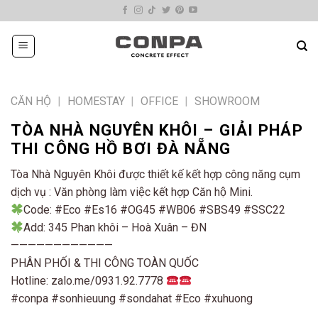
Skip
to
content
CĂN HỘ
|
HOMESTAY
|
OFFICE
|
SHOWROOM
TÒA NHÀ NGUYÊN KHÔI – GIẢI PHÁP
THI CÔNG HỒ BƠI ĐÀ NẴNG
Tòa Nhà Nguyên Khôi được thiết kế kết hợp công năng cụm
dịch vụ : Văn phòng làm việc kết hợp Căn hộ Mini.
Code: #Eco #Es16 #OG45 #WB06 #SBS49 #SSC22
Add: 345 Phan khôi – Hoà Xuân – ĐN
————————————
PHÂN PHỐI & THI CÔNG TOÀN QUỐC
Hotline: zalo.me/0931.92.7778
#conpa #sonhieuung #sondahat #Eco #xuhuong