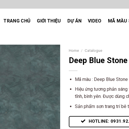
TRANG CHỦ
GIỚI THIỆU
DỰ ÁN
VIDEO
MÃ MÀU 
Home
/
Catalogue
Deep Blue Stone
Add
to
wishlist
Mã màu : Deep Blue Ston
Hiệu ứng tương phản sáng t
tĩnh, bình yên. Được dùng 
Sản phẩm sơn trang trí bê t
HOTLINE: 0931.92