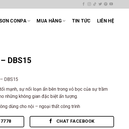
SƠN CONPA
MUA HÀNG
TIN TỨC
LIÊN HỆ
 – DBS15
e – DBS15
ối mạnh, sự nổi loạn ẩn bên trong vỏ bọc của sự trầm
cho những không gian đặc biệt ấn tượng.
ông dùng cho nội – ngoại thất công trình
.7778
CHAT FACEBOOK