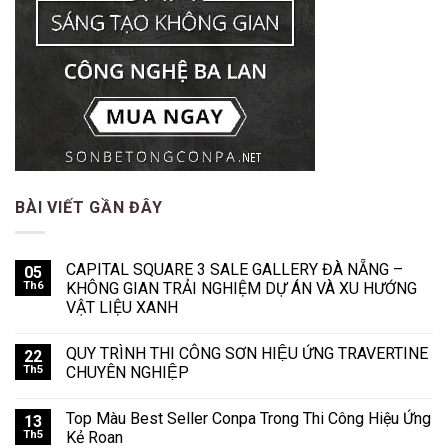
BÀI VIẾT GẦN ĐÂY
CAPITAL SQUARE 3 SALE GALLERY ĐÀ NẴNG –
05
Th6
KHÔNG GIAN TRẢI NGHIỆM DỰ ÁN VÀ XU HƯỚNG
VẬT LIỆU XANH
QUY TRÌNH THI CÔNG SƠN HIỆU ỨNG TRAVERTINE
22
Th5
CHUYÊN NGHIỆP
Top Màu Best Seller Conpa Trong Thi Công Hiệu Ứng
13
Th5
Kẻ Roan