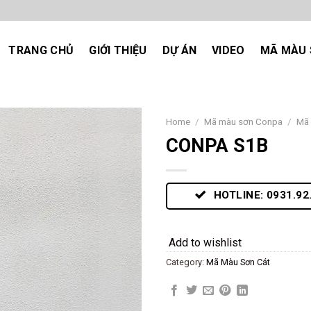
TRANG CHỦ
GIỚI THIỆU
DỰ ÁN
VIDEO
MÃ MÀU 
Home
/
Mã màu sơn Conpa
/
Mã 
CONPA S1B
Add
to
wishlist
HOTLINE: 0931.92
Add to wishlist
Category:
Mã Màu Sơn Cát