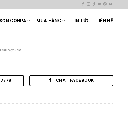
SƠN CONPA
MUA HÀNG
TIN TỨC
LIÊN HỆ
Màu Sơn Cát
.7778
CHAT FACEBOOK