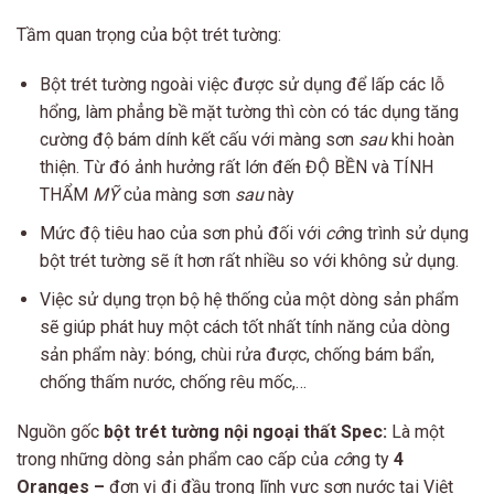
Tầm quan trọng của bột trét tường:
Bột trét tường ngoài việc được sử dụng để lấp các lỗ
hổng, làm phẳng bề mặt tường thì còn có tác dụng tăng
cường độ bám dính kết cấu với màng sơn
sau
khi hoàn
thiện. Từ đó ảnh hưởng rất lớn đến ĐỘ BỀN và TÍNH
THẨM
MỸ
của màng sơn
sau
này
Mức độ tiêu hao của sơn phủ đối với
cô
ng trình sử dụng
bột trét tường sẽ ít hơn rất nhiều so với không sử dụng.
Việc sử dụng trọn bộ hệ thống của một dòng sản phẩm
sẽ giúp phát huy một cách tốt nhất tính năng của dòng
sản phẩm này: bóng, chùi rửa được, chống bám bẩn,
chống thấm nước, chống rêu mốc,…
Nguồn gốc
bột trét tường nội ngoại thất Spec:
Là một
trong những dòng sản phẩm cao cấp của
cô
ng ty
4
Oranges –
đơn vị đi đầu trong lĩnh vực sơn nước tại Việt