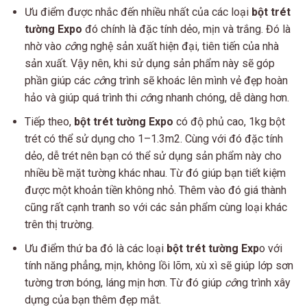
Ưu điểm được nhắc đến nhiều nhất của các loại
bột trét
tường Expo
đó chính là đặc tính dẻo, mịn và trắng. Đó là
nhờ vào
cô
ng nghệ sản xuất hiện đại, tiên tiến của nhà
sản xuất. Vậy nên, khi sử dụng sản phẩm này sẽ góp
phần giúp các
cô
ng trình sẽ khoác lên mình vẻ đẹp hoàn
hảo và giúp quá trình thi
cô
ng nhanh chóng, dễ dàng hơn.
Tiếp theo,
bột trét tường Expo
có độ phủ cao, 1kg bột
trét có thể sử dụng cho 1–1.3m2. Cùng với đó đặc tính
dẻo, dễ trét nên bạn có thể sử dụng sản phẩm này cho
nhiều bề mặt tường khác nhau. Từ đó giúp bạn tiết kiệm
được một khoản tiền không nhỏ. Thêm vào đó giá thành
cũng rất cạnh tranh so với các sản phẩm cùng loại khác
trên thị trường.
Ưu điểm thứ ba đó là các loại
bột trét tường Exp
o với
tính năng phẳng, mịn, không lồi lõm, xù xì sẽ giúp lớp sơn
tường trơn bóng, láng mịn hơn. Từ đó giúp
cô
ng trình xây
dựng của bạn thêm đẹp mắt.