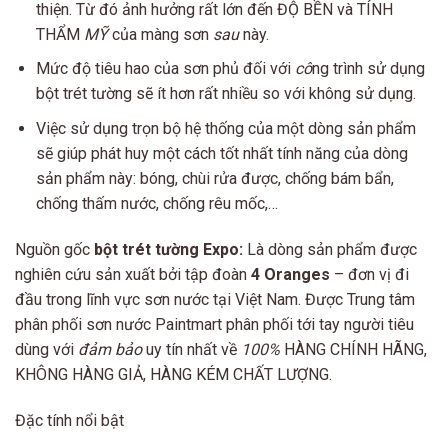
thiện. Từ đó ảnh hưởng rất lớn đến ĐỘ BỀN và TÍNH
THẨM
MỸ
của màng sơn
sau
này.
Mức độ tiêu hao của sơn phủ đối với
cô
ng trình sử dụng
bột trét tường sẽ ít hơn rất nhiều so với không sử dụng.
Việc sử dụng trọn bộ hệ thống của một dòng sản phẩm
sẽ giúp phát huy một cách tốt nhất tính năng của dòng
sản phẩm này: bóng, chùi rửa được, chống bám bẩn,
chống thấm nước, chống rêu mốc,…
Nguồn gốc
bột trét tường Expo:
Là dòng sản phẩm được
nghiên cứu sản xuất bởi tập đoàn
4 Oranges
– đơn vị đi
đầu trong lĩnh vực sơn nước tại Việt Nam. Được Trung tâm
phân phối sơn nước Paintmart phân phối tới tay người tiêu
dùng với
đảm bảo
uy tín nhất về
100%
HÀNG CHÍNH HÃNG,
KHÔNG HÀNG GIẢ, HÀNG KÉM CHẤT LƯỢNG.
Đặc tính nổi bật