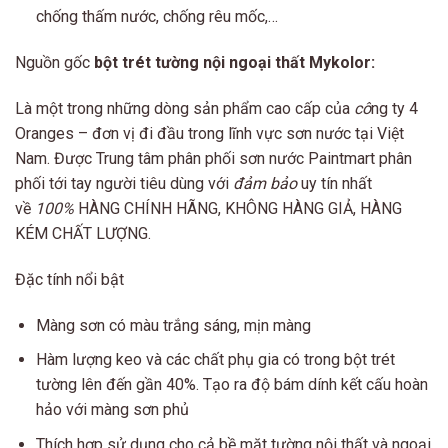
chống thấm nước, chống rêu mốc,…
Nguồn gốc
bột trét tường nội ngoại thất Mykolor:
Là một trong những dòng sản phẩm cao cấp của
cô
ng ty 4
Oranges – đơn vị đi đầu trong lĩnh vực sơn nước tại Việt
Nam. Được Trung tâm phân phối sơn nước Paintmart phân
phối tới tay người tiêu dùng với
đảm bảo
uy tín nhất
về
100%
HÀNG CHÍNH HÃNG, KHÔNG HÀNG GIẢ, HÀNG
KÉM CHẤT LƯỢNG.
Đặc tính nổi bật
Màng sơn có màu trắng sáng, mịn màng
Hàm lượng keo và các chất phụ gia có trong bột trét
tường lên đến gần 40%. Tạo ra độ bám dính kết cấu hoàn
hảo với màng sơn phủ
Thích hợp sử dụng cho cả bề mặt tường nội thất và ngoại