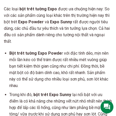
Các loại
bột trét tường Expo
được ưa chuộng hiện nay: So
với các sản phẩm cùng loại khác trên thị trường hiện nay thì
bột trét
Expo Powder
và
Expo Sunny
rất được người tiêu
dùng, các chủ đầu tư yêu thích và tin tưởng lựa chọn. Cả hai
đều có sản phẩm dành riêng cho tường nội thất và ngoại
thất.
Bột trét tường Expo Powde
r với đặc tính dẻo, mịn nên
mỗi lần kéo có thể trám được rất nhiều mét vuông giúp
bạn tiết kiệm thời gian cũng như chi phí. Đồng thời, bề
mặt bột có độ bám dính cao, khô rất nhanh. Sản phẩm
này có thể sử dụng cho nhiều loại sơn phủ, sơn lót khác
nhau.
Trong khi đó,
bột trét Expo Sunny
lại nổi bật với ưu
điểm là có khả năng che những vết nứt nhỏ nhất nên thích
hợp để lấp các lỗ hổng, cũng như làm phẳng bề mặt bê
tông/ vữa
trước
khi sử dụng sơn phủ hay sơn lót. Cũng