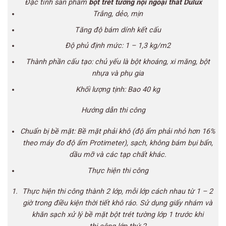
Đặc tính sản phẩm
bột trét tường nội ngoại thất Dulux
Trắng, dẻo, mịn
Tăng độ bám dính kết cấu
Độ phủ định mức: 1 – 1,3 kg/m2
Thành phần cấu tạo: chủ yếu là bột khoáng, xi măng, bột
nhựa và phụ gia
Khối lượng tịnh: Bao 40 kg
Hướng dẫn thi
cô
ng
Chuẩn bị bề mặt: Bề mặt phải khô (độ ẩm phải nhỏ hơn 16%
theo máy đo độ ẩm Protimeter), sạch, không bám bụi bẩn,
dầu mỡ và các tạp chất khác.
Thực hiện thi
cô
ng
Thực hiện thi
cô
ng thành 2 lớp, mỗi lớp cách nhau từ 1 – 2
giờ trong điều kiện thời tiết khô ráo. Sử dụng giấy nhám và
khăn sạch xử lý bề mặt bột trét tường lớp 1
trước
khi