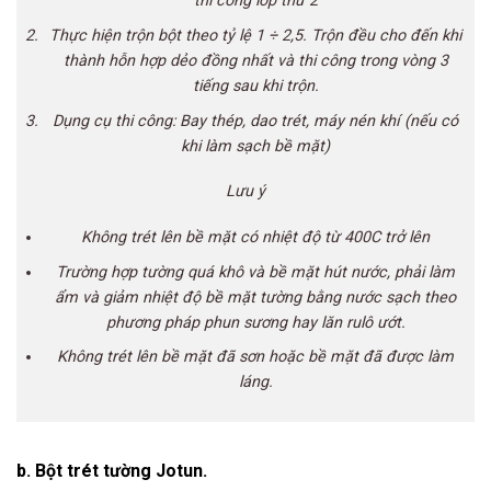
thi
cô
ng lớp thứ 2
Thực hiện trộn bột theo tỷ lệ 1 ÷ 2,5. Trộn đều cho đến khi
thành hỗn hợp dẻo đồng nhất và thi
cô
ng trong vòng 3
tiếng
sau
khi trộn.
Dụng cụ thi
cô
ng: Bay thép, dao trét, máy nén khí (nếu có
khi làm sạch bề mặt)
Lưu ý
Không trét lên bề mặt có nhiệt độ từ 400C trở lên
Trường hợp tường quá khô và bề mặt hút nước, phải làm
ẩm và giảm nhiệt độ bề mặt tường bằng nước sạch theo
phương
pháp
phun sương hay lăn rulô ướt.
Không trét lên bề mặt đã sơn hoặc bề mặt đã được làm
láng.
b. Bột trét tường Jotun.