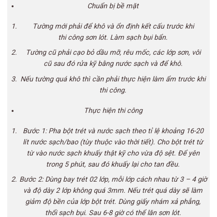
Chuẩn bị bề mặt
Tường mới phải để khô và ổn định kết cấu
trước
khi
thi
cô
ng sơn lót. Làm sạch bụi bẩn.
Tường cũ phải cạo bỏ dầu mỡ, rêu mốc, các lớp sơn, vôi
cũ
sau đó
rửa kỹ bằng nước sạch và để khô.
Nếu tường quá khô thì cần phải thực hiện làm ẩm
trước
khi
thi
cô
ng.
Thực hiện thi
cô
ng
Bước 1: Pha bột trét và nước sạch theo tỉ lệ khoảng 16-20
lít nước sạch/bao (tùy thuộc vào thời tiết). Cho bột trét từ
từ vào nước sạch khuấy thật kỹ cho vừa độ sệt. Để yên
trong 5 phút,
sau đó
khuấy lại cho tan đều.
Bước 2: Dùng bay trét 02 lớp, mỗi lớp cách nhau từ 3 – 4 giờ
và độ dày 2 lớp không quá 3mm. Nếu trét quá dày sẽ làm
giảm độ bền của lớp bột trét. Dùng giấy nhám xả phẳng,
thổi sạch bụi.
Sau
6-8 giờ có thể lăn sơn lót.