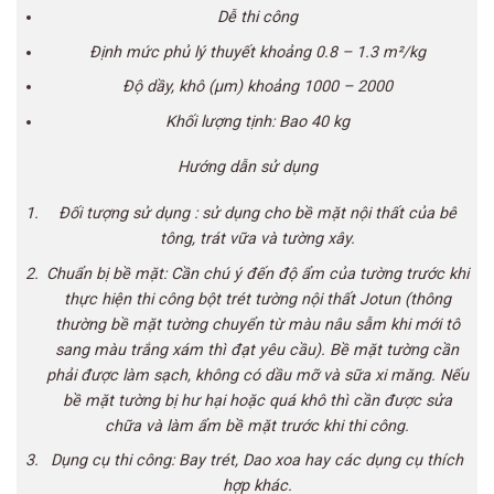
Dễ thi
cô
ng
Định mức phủ lý thuyết khoảng 0.8 – 1.3 m²/kg
Độ dầy, khô (µm) khoảng 1000 – 2000
Khối lượng tịnh: Bao 40 kg
Hướng dẫn sử dụng
Đối tượng sử dụng : sử dụng cho bề mặt nội thất của bê
tông, trát vữa và tường xây.
Chuẩn bị bề mặt: Cần
chú
ý đến độ ẩm của tường
trước
khi
thực hiện thi
cô
ng bột trét tường nội thất Jotun (thông
thường bề mặt tường chuyển từ màu nâu sẫm khi mới tô
sang màu trắng xám thì đạt yêu cầu). Bề mặt tường cần
phải được làm sạch, không có dầu mỡ và sữa xi măng. Nếu
bề mặt tường bị hư hại hoặc quá khô thì cần được sửa
chữa và làm ẩm bề mặt
trước
khi thi
cô
ng.
Dụng cụ thi
cô
ng: Bay trét, Dao xoa hay các dụng cụ thích
hợp khác.