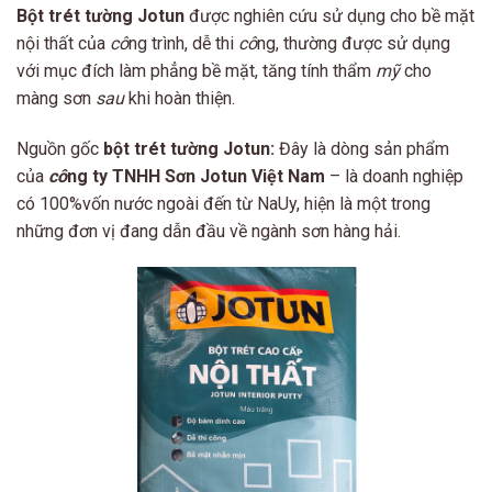
Bột trét tường Jotun
được nghiên cứu sử dụng cho bề mặt
nội thất của
cô
ng trình, dễ thi
cô
ng, thường được sử dụng
với mục đích làm phẳng bề mặt, tăng tính thẩm
mỹ
cho
màng sơn
sau
khi hoàn thiện.
Nguồn gốc
bột trét tường Jotun:
Đây là dòng sản phẩm
của
cô
ng ty TNHH Sơn Jotun Việt Nam
– là doanh nghiệp
có 100%vốn nước ngoài đến từ NaUy, hiện là một trong
những đơn vị đang dẫn đầu về ngành sơn hàng hải.