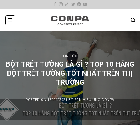
Skip
to
content
TIN TỨC
BỘT TRÉT TƯỜNG LÀ GÌ ? TOP 10 HẢNG
BỘT TRÉT TƯỜNG TỐT NHẤT TRÊN THỊ
TRƯỜNG
POSTED ON
16/04/2021
BY
SON HIEU UNG CONPA