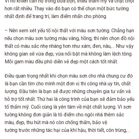
Vì nó khiến căn hộ trông bừa bộn, thiếu thẩm mỹ và chật chội
hơn rất nhiều. Thay vào đó bạn có thể chọn một bức tường
nhất định để trang trí, làm điểm nhấn cho phòng.
– Nên xem xét yếu tố nội thất với màu sơn tường. Chẳng hạn
nếu chọn màu sơn tường màu vàng, hồng, thì nên chọn đồ nội
thất có màu sắc nhẹ nhàng hơn như xám, đen, nâu,… Như vậy
không gian sẽ vừa đẹp, vừa nổi bật mà không làm lệch tông.
Mỗi gam màu đều phô diễn vẻ đẹp một cách tốt nhất.
Điều quan trọng nhất khi chọn màu sơn cho nhà chung cư đó
là bạn cần tìm cho mình một đơn vị thi công nhà uy tín, chất
lượng. Đầu tiên là bạn sẽ được những chuyên gia tư vấn và
hỗ trợ tốt nhất. Thứ hai là công trình của bạn sẽ đảm bảo yếu
tố thẩm mỹ. Cuối cùng là yên tâm về mặt chất lượng. Vì sơn
tường không đơn giản là tô điểm cho ngôi nhà thêm sắc
màu, đẹp, thu hút mà nó còn chống thấm, bảo vệ
tường trước những tác hại của khí hậu, thời tiết, côn trùng,…