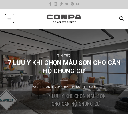
Skip
to
content
TIN TỨC
7 LƯU Ý KHI CHỌN MÀU SƠN CHO CĂN
HỘ CHUNG CƯ
POSTED ON
15/04/2021
BY
SONBETONG