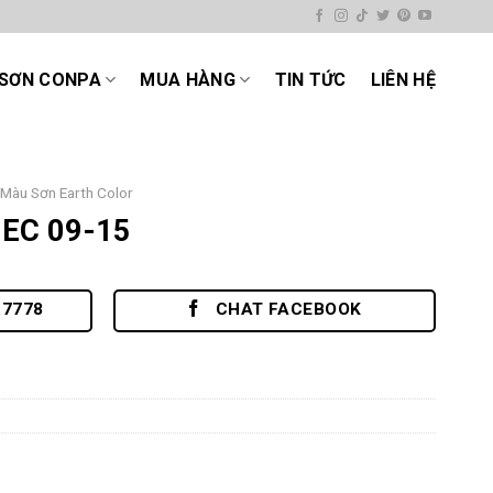
SƠN CONPA
MUA HÀNG
TIN TỨC
LIÊN HỆ
Màu Sơn Earth Color
EC 09-15
.7778
CHAT FACEBOOK