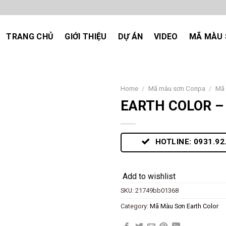
TRANG CHỦ
GIỚI THIỆU
DỰ ÁN
VIDEO
MÃ MÀU 
Home
/
Mã màu sơn Conpa
/
Mã 
EARTH COLOR – 
Add
to
wishlist
HOTLINE: 0931.92
Add to wishlist
SKU:
21749bb01368
Category:
Mã Màu Sơn Earth Color