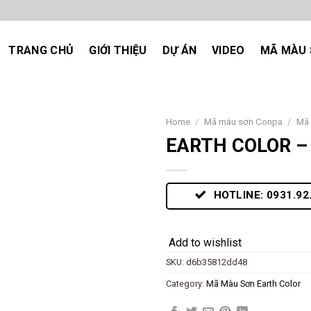
TRANG CHỦ
GIỚI THIỆU
DỰ ÁN
VIDEO
MÃ MÀU 
Home
/
Mã màu sơn Conpa
/
Mã 
EARTH COLOR –
Add
to
wishlist
HOTLINE: 0931.92
Add to wishlist
SKU:
d6b35812dd48
Category:
Mã Màu Sơn Earth Color