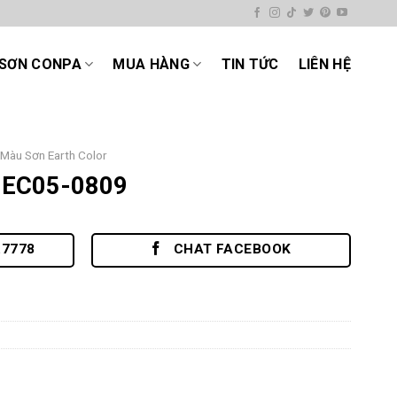
SƠN CONPA
MUA HÀNG
TIN TỨC
LIÊN HỆ
Màu Sơn Earth Color
 EC05-0809
.7778
CHAT FACEBOOK