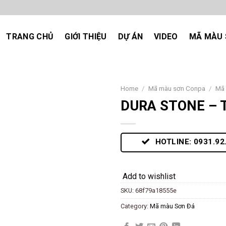
TRANG CHỦ
GIỚI THIỆU
DỰ ÁN
VIDEO
MÃ MÀU 
Home
/
Mã màu sơn Conpa
/
Mã
DURA STONE – 
Add
to
wishlist
HOTLINE: 0931.92
Add to wishlist
SKU:
68f79a18555e
Category:
Mã màu Sơn Đá