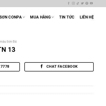
SƠN CONPA
MUA HÀNG
TIN TỨC
LIÊN HỆ
 màu Sơn Đá
TN 13
.7778
CHAT FACEBOOK